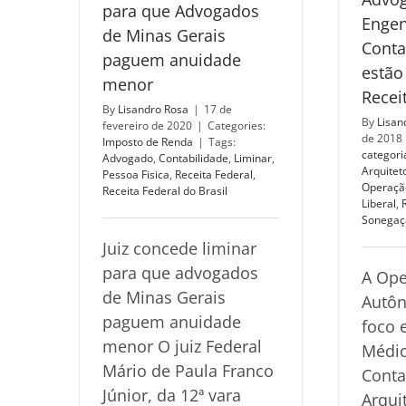
para que Advogados
Engen
de Minas Gerais
Conta
paguem anuidade
estão
menor
Recei
By
Lisandro Rosa
|
17 de
By
Lisan
fevereiro de 2020
|
Categories:
de 2018
Imposto de Renda
|
Tags:
categori
Advogado
,
Contabilidade
,
Liminar
,
Arquitet
Pessoa Fisica
,
Receita Federal
,
Operaçã
Receita Federal do Brasil
Liberal
,
Sonegaç
Juiz concede liminar
para que advogados
A Ope
de Minas Gerais
Autô
paguem anuidade
foco 
menor O juiz Federal
Médic
Mário de Paula Franco
Conta
Júnior, da 12ª vara
Arqui