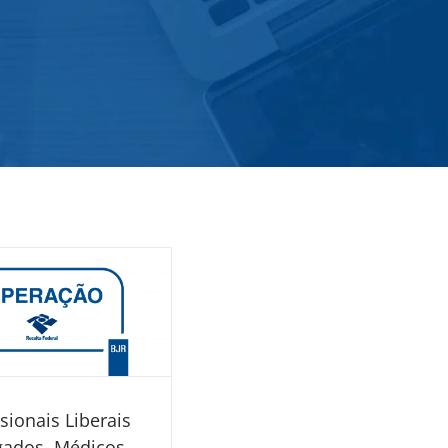
ssionais Liberais
ados, Médicos,