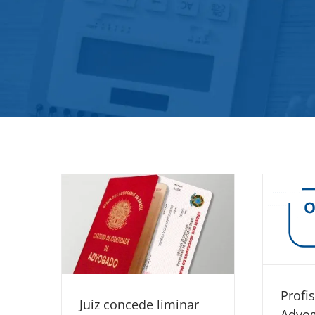
Profi
Juiz concede liminar
Advog