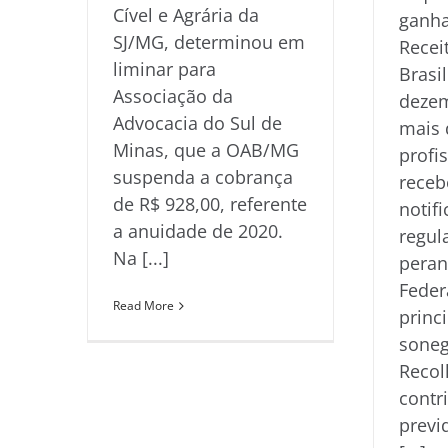
Cível e Agrária da
ganha
SJ/MG, determinou em
Recei
liminar para
Brasil
Associação da
dezem
Advocacia do Sul de
mais 
Minas, que a OAB/MG
profi
suspenda a cobrança
rece
de R$ 928,00, referente
notif
a anuidade de 2020.
regul
Na [...]
peran
Feder
Read More
princi
soneg
Recol
contr
previ