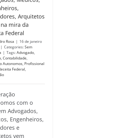
heiros,
dores, Arquitetos
 na mira da
ta Federal
dro Rosa
|
16 de janeiro
|
Categories:
Sem
a
|
Tags:
Advogado
,
o
,
Contabilidade
,
o Autonomos
,
Profissional
Receita Federal
,
ão
ração
nomos com o
em Advogados,
os, Engenheiros,
dores e
tetos vem