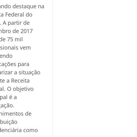
ndo destaque na
ta Federal do
. A partir de
bro de 2017
de 75 mil
ssionais vem
bendo
icações para
arizar a situação
te a Receita
al. O objetivo
pal é a
ação.
himentos de
ibuição
denciária como